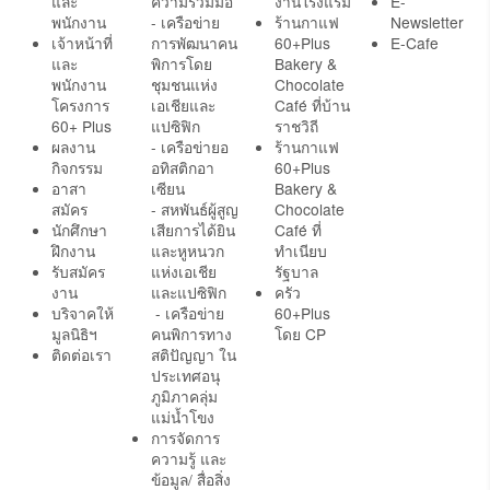
และ
ความร่วมมือ
งานโรงแรม
E-
พนักงาน
- เครือข่าย
ร้านกาแฟ
Newsletter
เจ้าหน้าที่
การพัฒนาคน
60+Plus
E-Cafe
และ
พิการโดย
Bakery &
พนักงาน
ชุมชนแห่ง
Chocolate
โครงการ
เอเชียและ
Café ที่บ้าน
60+ Plus
แปซิฟิก
ราชวิถี
ผลงาน
- เครือข่ายอ
ร้านกาแฟ
กิจกรรม
อทิสติกอา
60+Plus
อาสา
เซียน
Bakery &
สมัคร
- สหพันธ์ผู้สูญ
Chocolate
นักศึกษา
เสียการได้ยิน
Café ที่
ฝึกงาน
และหูหนวก
ทำเนียบ
รับสมัคร
แห่งเอเชีย
รัฐบาล
งาน
และแปซิฟิก
ครัว
บริจาคให้
- เครือข่าย
60+Plus
มูลนิธิฯ
คนพิการทาง
โดย CP
ติดต่อเรา
สติปัญญา ใน
ประเทศอนุ
ภูมิภาคลุ่ม
แม่น้ำโขง
การจัดการ
ความรู้ และ
ข้อมูล/ สื่อสิ่ง