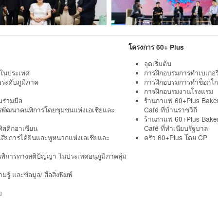
โครงการ 60+ Plus
จุดเริ่มต้น
มในประเทศ
การฝึกอบรมการทำเบเกอรี
ระดับภูมิภาค
การฝึกอบรมการทำช็อกโ
การฝึกอบรมงานโรงแรม
มร่วมมือ
ร้านกาแฟ 60+Plus Bake
ารพัฒนาคนพิการโดยชุมชนแห่งเอเชียและ
Café ที่บ้านราชวิถี
ร้านกาแฟ 60+Plus Bake
ทิสติกอาเซียน
Café ที่ทำเนียบรัฐบาล
ูญเสียการได้ยินและหูหนวกแห่งเอเชียและ
ครัว 60+Plus โดย CP
นพิการทางสติปัญญา ในประเทศอนุภูมิภาคลุ่ม
ู้ และข้อมูล/ สื่อสิ่งพิมพ์
ม