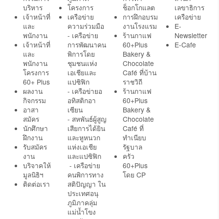
บริหาร
โครงการ
ช็อกโกแลต
เลขาธิการ
เจ้าหน้าที่
เครือข่าย
การฝึกอบรม
เครือข่าย
และ
ความร่วมมือ
งานโรงแรม
E-
พนักงาน
- เครือข่าย
ร้านกาแฟ
Newsletter
เจ้าหน้าที่
การพัฒนาคน
60+Plus
E-Cafe
และ
พิการโดย
Bakery &
พนักงาน
ชุมชนแห่ง
Chocolate
โครงการ
เอเชียและ
Café ที่บ้าน
60+ Plus
แปซิฟิก
ราชวิถี
ผลงาน
- เครือข่ายอ
ร้านกาแฟ
กิจกรรม
อทิสติกอา
60+Plus
อาสา
เซียน
Bakery &
สมัคร
- สหพันธ์ผู้สูญ
Chocolate
นักศึกษา
เสียการได้ยิน
Café ที่
ฝึกงาน
และหูหนวก
ทำเนียบ
รับสมัคร
แห่งเอเชีย
รัฐบาล
งาน
และแปซิฟิก
ครัว
บริจาคให้
- เครือข่าย
60+Plus
มูลนิธิฯ
คนพิการทาง
โดย CP
ติดต่อเรา
สติปัญญา ใน
ประเทศอนุ
ภูมิภาคลุ่ม
แม่น้ำโขง