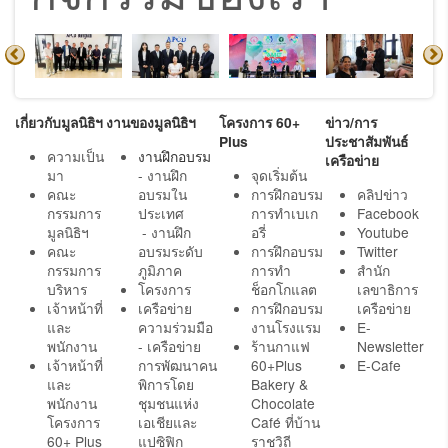
เกี่ยวกับมูลนิธิฯ
งานของมูลนิธิฯ
โครงการ 60+
ข่าว/การ
Plus
ประชาสัมพันธ์
ความเป็น
งานฝึกอบรม
เครือข่าย
มา
- งานฝึก
จุดเริ่มต้น
คณะ
อบรมใน
การฝึกอบรม
คลิปข่าว
กรรมการ
ประเทศ
การทำเบเก
Facebook
มูลนิธิฯ
- งานฝึก
อรี่
Youtube
คณะ
อบรมระดับ
การฝึกอบรม
Twitter
กรรมการ
ภูมิภาค
การทำ
สำนัก
บริหาร
โครงการ
ช็อกโกแลต
เลขาธิการ
เจ้าหน้าที่
เครือข่าย
การฝึกอบรม
เครือข่าย
และ
ความร่วมมือ
งานโรงแรม
E-
พนักงาน
- เครือข่าย
ร้านกาแฟ
Newsletter
เจ้าหน้าที่
การพัฒนาคน
60+Plus
E-Cafe
และ
พิการโดย
Bakery &
พนักงาน
ชุมชนแห่ง
Chocolate
โครงการ
เอเชียและ
Café ที่บ้าน
60+ Plus
แปซิฟิก
ราชวิถี