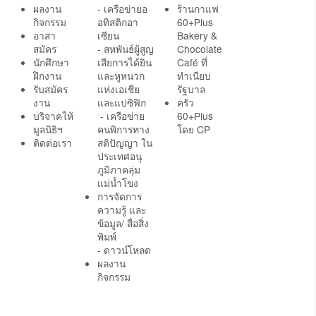
ผลงาน
- เครือข่ายอ
ร้านกาแฟ
กิจกรรม
อทิสติกอา
60+Plus
อาสา
เซียน
Bakery &
สมัคร
- สหพันธ์ผู้สูญ
Chocolate
นักศึกษา
เสียการได้ยิน
Café ที่
ฝึกงาน
และหูหนวก
ทำเนียบ
รับสมัคร
แห่งเอเชีย
รัฐบาล
งาน
และแปซิฟิก
ครัว
บริจาคให้
- เครือข่าย
60+Plus
มูลนิธิฯ
คนพิการทาง
โดย CP
ติดต่อเรา
สติปัญญา ใน
ประเทศอนุ
ภูมิภาคลุ่ม
แม่น้ำโขง
การจัดการ
ความรู้ และ
ข้อมูล/ สื่อสิ่ง
พิมพ์
- ดาวน์โหลด
ผลงาน
กิจกรรม