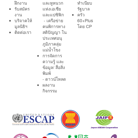
ฝึกงาน
และหูหนวก
ทำเนียบ
รับสมัคร
แห่งเอเชีย
รัฐบาล
งาน
และแปซิฟิก
ครัว
บริจาคให้
- เครือข่าย
60+Plus
มูลนิธิฯ
คนพิการทาง
โดย CP
ติดต่อเรา
สติปัญญา ใน
ประเทศอนุ
ภูมิภาคลุ่ม
แม่น้ำโขง
การจัดการ
ความรู้ และ
ข้อมูล/ สื่อสิ่ง
พิมพ์
- ดาวน์โหลด
ผลงาน
กิจกรรม