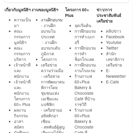
เกี่ยวกับมูลนิธิฯ
งานของมูลนิธิฯ
โครงการ 60+
ข่าว/การ
Plus
ประชาสัมพันธ์
ความเป็น
งานฝึกอบรม
เครือข่าย
มา
- งานฝึก
จุดเริ่มต้น
คณะ
อบรมใน
การฝึกอบรม
คลิปข่าว
กรรมการ
ประเทศ
การทำเบเก
Facebook
มูลนิธิฯ
- งานฝึก
อรี่
Youtube
คณะ
อบรมระดับ
การฝึกอบรม
Twitter
กรรมการ
ภูมิภาค
การทำ
สำนัก
บริหาร
โครงการ
ช็อกโกแลต
เลขาธิการ
เจ้าหน้าที่
เครือข่าย
การฝึกอบรม
เครือข่าย
และ
ความร่วมมือ
งานโรงแรม
E-
พนักงาน
- เครือข่าย
ร้านกาแฟ
Newsletter
เจ้าหน้าที่
การพัฒนาคน
60+Plus
E-Cafe
และ
พิการโดย
Bakery &
พนักงาน
ชุมชนแห่ง
Chocolate
โครงการ
เอเชียและ
Café ที่บ้าน
60+ Plus
แปซิฟิก
ราชวิถี
ผลงาน
- เครือข่ายอ
ร้านกาแฟ
กิจกรรม
อทิสติกอา
60+Plus
อาสา
เซียน
Bakery &
สมัคร
- สหพันธ์ผู้สูญ
Chocolate
นักศึกษา
เสียการได้ยิน
Café ที่