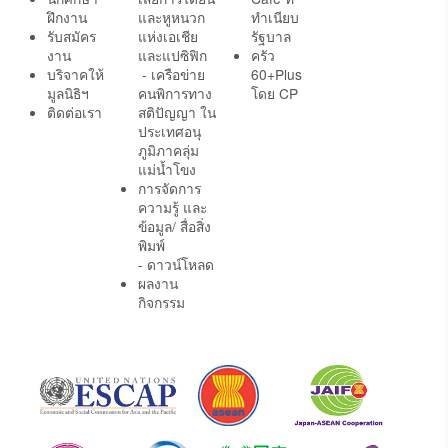
ฝึกงาน
และหูหนวก
ทำเนียบ
รับสมัคร
แห่งเอเชีย
รัฐบาล
งาน
และแปซิฟิก
ครัว
บริจาคให้
- เครือข่าย
60+Plus
มูลนิธิฯ
คนพิการทาง
โดย CP
ติดต่อเรา
สติปัญญา ใน
ประเทศอนุ
ภูมิภาคลุ่ม
แม่น้ำโขง
การจัดการ
ความรู้ และ
ข้อมูล/ สื่อสิ่ง
พิมพ์
- ดาวน์โหลด
ผลงาน
กิจกรรม