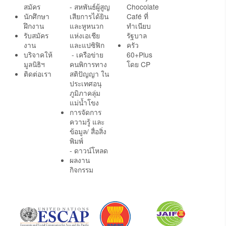
สมัคร
- สหพันธ์ผู้สูญ
Chocolate
นักศึกษา
เสียการได้ยิน
Café ที่
ฝึกงาน
และหูหนวก
ทำเนียบ
รับสมัคร
แห่งเอเชีย
รัฐบาล
งาน
และแปซิฟิก
ครัว
บริจาคให้
- เครือข่าย
60+Plus
มูลนิธิฯ
คนพิการทาง
โดย CP
ติดต่อเรา
สติปัญญา ใน
ประเทศอนุ
ภูมิภาคลุ่ม
แม่น้ำโขง
การจัดการ
ความรู้ และ
ข้อมูล/ สื่อสิ่ง
พิมพ์
- ดาวน์โหลด
ผลงาน
กิจกรรม