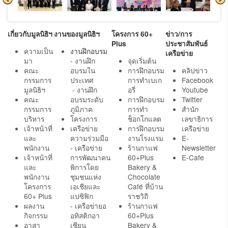
เกี่ยวกับมูลนิธิฯ
งานของมูลนิธิฯ
โครงการ 60+
ข่าว/การ
Plus
ประชาสัมพันธ์
ความเป็น
งานฝึกอบรม
เครือข่าย
มา
- งานฝึก
จุดเริ่มต้น
คณะ
อบรมใน
การฝึกอบรม
คลิปข่าว
กรรมการ
ประเทศ
การทำเบเก
Facebook
มูลนิธิฯ
- งานฝึก
อรี่
Youtube
คณะ
อบรมระดับ
การฝึกอบรม
Twitter
กรรมการ
ภูมิภาค
การทำ
สำนัก
บริหาร
โครงการ
ช็อกโกแลต
เลขาธิการ
เจ้าหน้าที่
เครือข่าย
การฝึกอบรม
เครือข่าย
และ
ความร่วมมือ
งานโรงแรม
E-
พนักงาน
- เครือข่าย
ร้านกาแฟ
Newsletter
เจ้าหน้าที่
การพัฒนาคน
60+Plus
E-Cafe
และ
พิการโดย
Bakery &
พนักงาน
ชุมชนแห่ง
Chocolate
โครงการ
เอเชียและ
Café ที่บ้าน
60+ Plus
แปซิฟิก
ราชวิถี
ผลงาน
- เครือข่ายอ
ร้านกาแฟ
กิจกรรม
อทิสติกอา
60+Plus
อาสา
เซียน
Bakery &