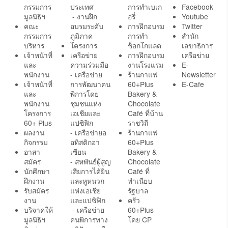
กรรมการ
ประเทศ
การทำเบเก
Facebook
มูลนิธิฯ
- งานฝึก
อรี่
Youtube
คณะ
อบรมระดับ
การฝึกอบรม
Twitter
กรรมการ
ภูมิภาค
การทำ
สำนัก
บริหาร
โครงการ
ช็อกโกแลต
เลขาธิการ
เจ้าหน้าที่
เครือข่าย
การฝึกอบรม
เครือข่าย
และ
ความร่วมมือ
งานโรงแรม
E-
พนักงาน
- เครือข่าย
ร้านกาแฟ
Newsletter
เจ้าหน้าที่
การพัฒนาคน
60+Plus
E-Cafe
และ
พิการโดย
Bakery &
พนักงาน
ชุมชนแห่ง
Chocolate
โครงการ
เอเชียและ
Café ที่บ้าน
60+ Plus
แปซิฟิก
ราชวิถี
ผลงาน
- เครือข่ายอ
ร้านกาแฟ
กิจกรรม
อทิสติกอา
60+Plus
อาสา
เซียน
Bakery &
สมัคร
- สหพันธ์ผู้สูญ
Chocolate
นักศึกษา
เสียการได้ยิน
Café ที่
ฝึกงาน
และหูหนวก
ทำเนียบ
รับสมัคร
แห่งเอเชีย
รัฐบาล
งาน
และแปซิฟิก
ครัว
บริจาคให้
- เครือข่าย
60+Plus
มูลนิธิฯ
คนพิการทาง
โดย CP