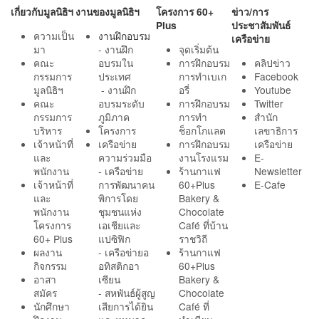
เกี่ยวกับมูลนิธิฯ
งานของมูลนิธิฯ
โครงการ 60+
ข่าว/การ
Plus
ประชาสัมพันธ์
ความเป็น
งานฝึกอบรม
เครือข่าย
มา
- งานฝึก
จุดเริ่มต้น
คณะ
อบรมใน
การฝึกอบรม
คลิปข่าว
กรรมการ
ประเทศ
การทำเบเก
Facebook
มูลนิธิฯ
- งานฝึก
อรี่
Youtube
คณะ
อบรมระดับ
การฝึกอบรม
Twitter
กรรมการ
ภูมิภาค
การทำ
สำนัก
บริหาร
โครงการ
ช็อกโกแลต
เลขาธิการ
เจ้าหน้าที่
เครือข่าย
การฝึกอบรม
เครือข่าย
และ
ความร่วมมือ
งานโรงแรม
E-
พนักงาน
- เครือข่าย
ร้านกาแฟ
Newsletter
เจ้าหน้าที่
การพัฒนาคน
60+Plus
E-Cafe
และ
พิการโดย
Bakery &
พนักงาน
ชุมชนแห่ง
Chocolate
โครงการ
เอเชียและ
Café ที่บ้าน
60+ Plus
แปซิฟิก
ราชวิถี
ผลงาน
- เครือข่ายอ
ร้านกาแฟ
กิจกรรม
อทิสติกอา
60+Plus
อาสา
เซียน
Bakery &
สมัคร
- สหพันธ์ผู้สูญ
Chocolate
นักศึกษา
เสียการได้ยิน
Café ที่