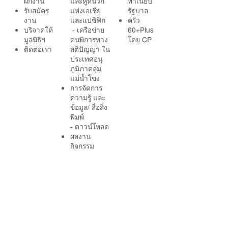
ฝึกงาน
และหูหนวก
ทำเนียบ
รับสมัคร
แห่งเอเชีย
รัฐบาล
งาน
และแปซิฟิก
ครัว
บริจาคให้
- เครือข่าย
60+Plus
มูลนิธิฯ
คนพิการทาง
โดย CP
ติดต่อเรา
สติปัญญา ใน
ประเทศอนุ
ภูมิภาคลุ่ม
แม่น้ำโขง
การจัดการ
ความรู้ และ
ข้อมูล/ สื่อสิ่ง
พิมพ์
- ดาวน์โหลด
ผลงาน
กิจกรรม