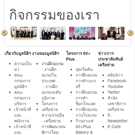
กิจกรรมของเรา
เกี่ยวกับมูลนิธิฯ
งานของมูลนิธิฯ
โครงการ 60+
ข่าว/การ
Plus
ประชาสัมพันธ์
ความเป็น
งานฝึกอบรม
เครือข่าย
มา
- งานฝึก
จุดเริ่มต้น
คณะ
อบรมใน
การฝึกอบรม
คลิปข่าว
กรรมการ
ประเทศ
การทำเบเก
Facebook
มูลนิธิฯ
- งานฝึก
อรี่
Youtube
คณะ
อบรมระดับ
การฝึกอบรม
Twitter
กรรมการ
ภูมิภาค
การทำ
สำนัก
บริหาร
โครงการ
ช็อกโกแลต
เลขาธิการ
เจ้าหน้าที่
เครือข่าย
การฝึกอบรม
เครือข่าย
และ
ความร่วมมือ
งานโรงแรม
E-
พนักงาน
- เครือข่าย
ร้านกาแฟ
Newsletter
เจ้าหน้าที่
การพัฒนาคน
60+Plus
E-Cafe
และ
พิการโดย
Bakery &