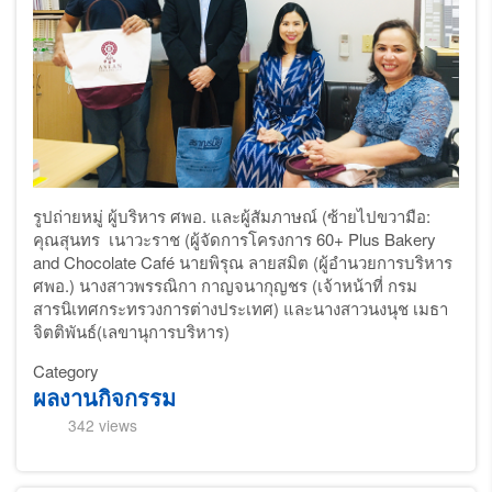
รูปถ่ายหมู่
ผู้บริหาร
ศพอ
.
และผู้สัมภาษณ์
(
ซ้ายไปขวามือ
:
คุณสุนทร
เนาวะราช
(
ผู้จัดการโครงการ
60+ Plus Bakery
and Chocolate Café
นายพิรุณ
ลายสมิต
(
ผู้อำนวยการบริหาร
ศพอ
.
)
นางสาวพรรณิกา
กาญจนากุญชร
(
เจ้าหน้าที่
กรม
สารนิเทศกระทรวงการต่างประเทศ) และนางสาวนงนุช
เมธา
จิตติพันธ์
(
เลขานุการบริหาร
)
Category
ผลงานกิจกรรม
342 views