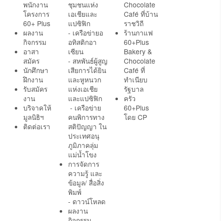
พนักงาน
ชุมชนแห่ง
Chocolate
โครงการ
เอเชียและ
Café ที่บ้าน
60+ Plus
แปซิฟิก
ราชวิถี
ผลงาน
- เครือข่ายอ
ร้านกาแฟ
กิจกรรม
อทิสติกอา
60+Plus
อาสา
เซียน
Bakery &
สมัคร
- สหพันธ์ผู้สูญ
Chocolate
นักศึกษา
เสียการได้ยิน
Café ที่
ฝึกงาน
และหูหนวก
ทำเนียบ
รับสมัคร
แห่งเอเชีย
รัฐบาล
งาน
และแปซิฟิก
ครัว
บริจาคให้
- เครือข่าย
60+Plus
มูลนิธิฯ
คนพิการทาง
โดย CP
ติดต่อเรา
สติปัญญา ใน
ประเทศอนุ
ภูมิภาคลุ่ม
แม่น้ำโขง
การจัดการ
ความรู้ และ
ข้อมูล/ สื่อสิ่ง
พิมพ์
- ดาวน์โหลด
ผลงาน
กิจกรรม